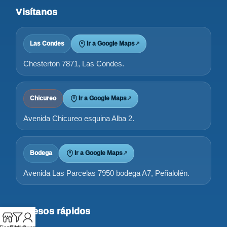
Visítanos
Las Condes
Ir a Google Maps
↗
Chesterton 7871, Las Condes.
Chicureo
Ir a Google Maps
↗
Avenida Chicureo esquina Alba 2.
Bodega
Ir a Google Maps
↗
Avenida Las Parcelas 7950 bodega A7, Peñalolén.
Accesos rápidos