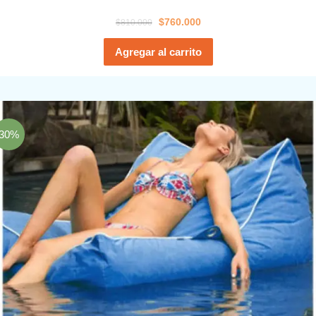
$
760.000
$
810.000
Agregar al carrito
30%