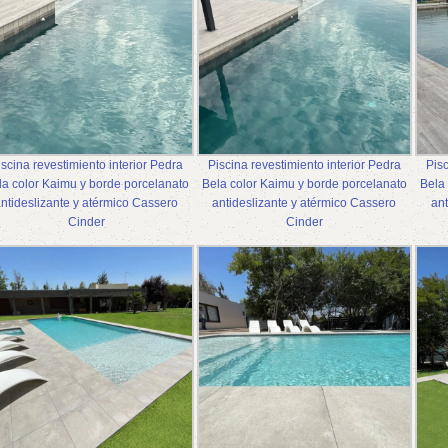
iscina revestimiento interior Pedra
Piscina revestimiento interior Pedra
Pisc
la color Kaimu y borde porcelanato
Bela color Kaimu y borde porcelanato
Bela
ntideslizante y atérmico Cassero
antideslizante y atérmico Cassero
ant
Cinder
Cinder