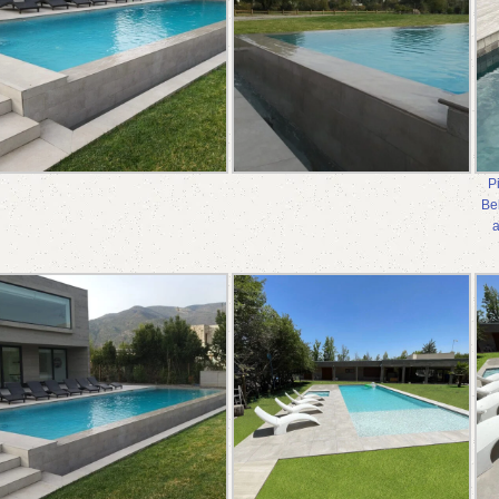
P
Be
a