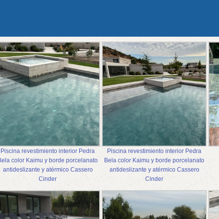
Piscina revestimiento interior Pedra
Piscina revestimiento interior Pedra
Bela color Kaimu y borde porcelanato
Bela color Kaimu y borde porcelanato
antideslizante y atérmico Cassero
antideslizante y atérmico Cassero
Cinder
Cinder