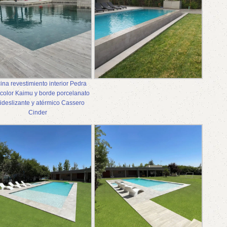
ina revestimiento interior Pedra
 color Kaimu y borde porcelanato
ideslizante y atérmico Cassero
Cinder