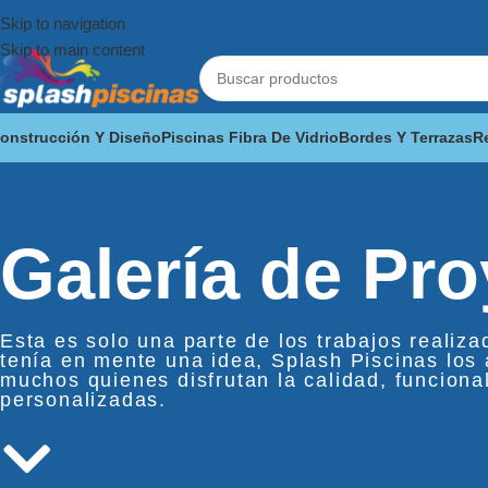
Skip to navigation
Skip to main content
onstrucción Y Diseño
Piscinas Fibra De Vidrio
Bordes Y Terrazas
R
Galería de Pr
Esta es solo una parte de los trabajos realiza
tenía en mente una idea, Splash Piscinas los 
muchos quienes disfrutan la calidad, funciona
personalizadas.