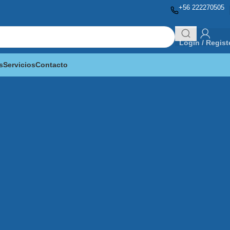
+56 222270505
Login / Regist
s
Servicios
Contacto