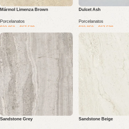
Mármol Limenza Brown
Dulcet Ash
Porcelanatos
Porcelanatos
$
22.850
–
$
67.538
$
22.850
–
$
67.538
Sandstone Grey
Sandstone Beige