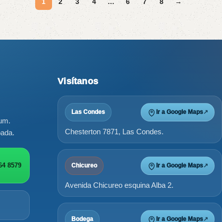
1
2
3
4
…
6
7
8
→
Visítanos
Las Condes
Ir a Google Maps
↗
ium.
Chesterton 7871, Las Condes.
bada.
64 8579
Chicureo
Ir a Google Maps
↗
Avenida Chicureo esquina Alba 2.
Bodega
Ir a Google Maps
↗