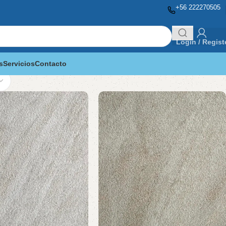
+56 222270505
Login / Regist
s
Servicios
Contacto