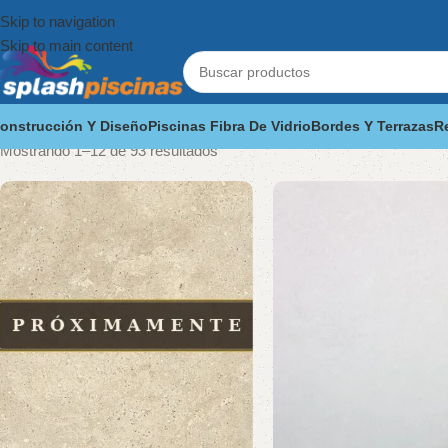
Skip to navigation
Skip to main content
onstrucción Y Diseño
Piscinas Fibra De Vidrio
Bordes Y Terrazas
R
Mostrando 1–12 de 93 resultados