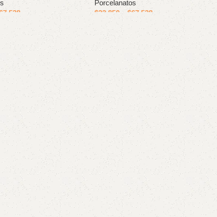
os
Porcelanatos
67.538
$
22.850
–
$
67.538