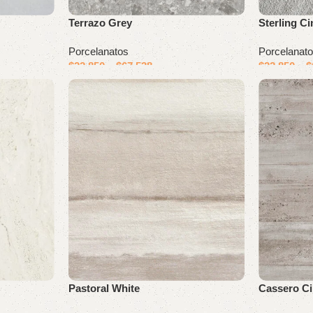
Terrazo Grey
Sterling C
Porcelanatos
Porcelanat
$
22.850
–
$
67.538
$
22.850
–
$
Pastoral White
Cassero C