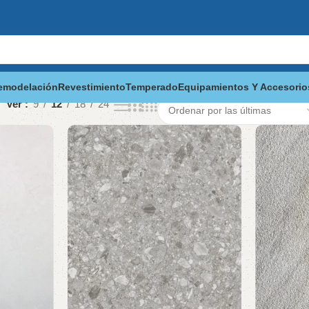
emodelación
Revestimiento
Temperado
Equipamientos Y Accesorio
Ver
9
12
18
24