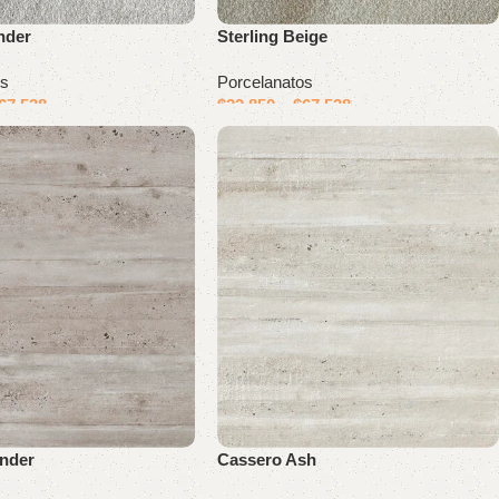
inder
Sterling Beige
os
Porcelanatos
67.538
$
22.850
–
$
67.538
inder
Cassero Ash