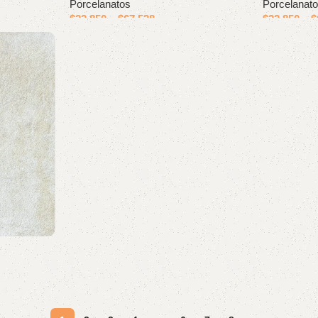
Porcelanatos
Porcelanat
$
22.850
–
$
67.538
$
22.850
–
$