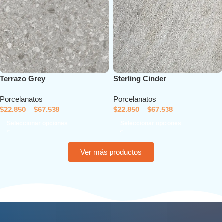
Terrazo Grey
Sterling Cinder
Porcelanatos
Porcelanatos
$
22.850
–
$
67.538
$
22.850
–
$
67.538
Seleccionar opciones
Seleccionar opciones
Ver más productos