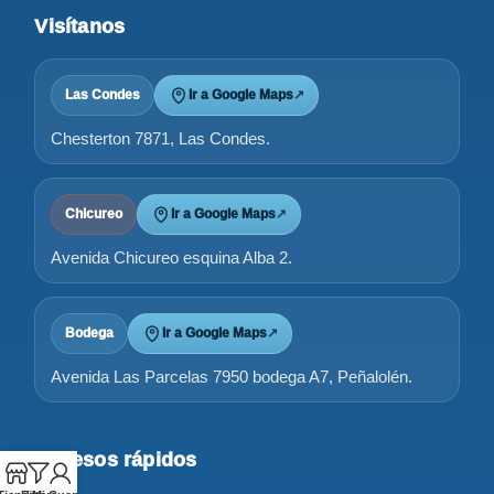
Visítanos
Las Condes
Ir a Google Maps
↗
Chesterton 7871, Las Condes.
Chicureo
Ir a Google Maps
↗
Avenida Chicureo esquina Alba 2.
Bodega
Ir a Google Maps
↗
Avenida Las Parcelas 7950 bodega A7, Peñalolén.
Accesos rápidos