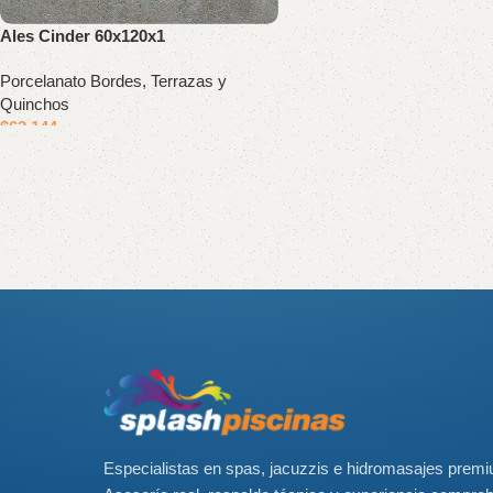
Ales Cinder 60x120x1
Porcelanato Bordes, Terrazas y
Quinchos
$
62.144
Read More
Especialistas en spas, jacuzzis e hidromasajes prem