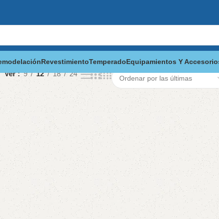
emodelación
Revestimiento
Temperado
Equipamientos Y Accesorio
Ver
9
12
18
24