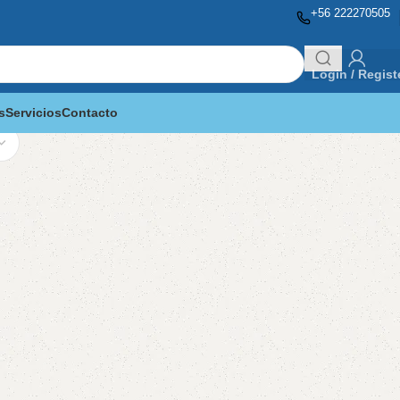
+56 222270505
Login / Regist
s
Servicios
Contacto