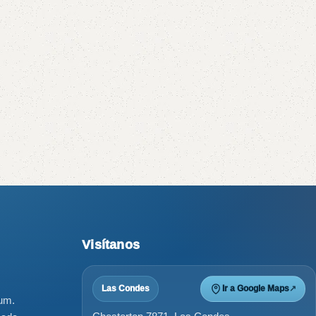
Visítanos
Las Condes
Ir a Google Maps
↗
ium.