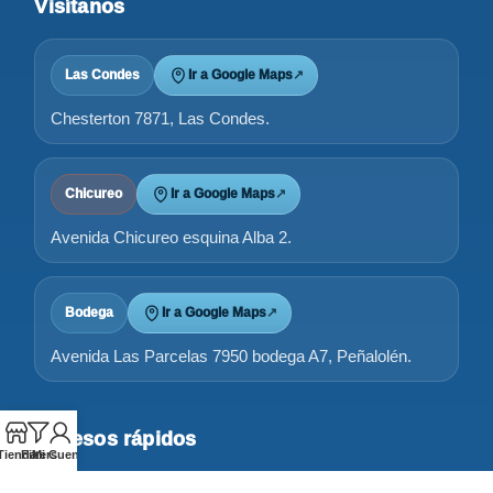
Visítanos
Las Condes
Ir a Google Maps
↗
Chesterton 7871, Las Condes.
Chicureo
Ir a Google Maps
↗
Avenida Chicureo esquina Alba 2.
Bodega
Ir a Google Maps
↗
Avenida Las Parcelas 7950 bodega A7, Peñalolén.
Accesos rápidos
Tienda
Filters
Mi Cuenta
Tienda