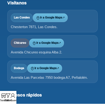
Visítanos
Las Condes
Ir a Google Maps
↗
Chesterton 7871, Las Condes.
Chicureo
Ir a Google Maps
↗
Avenida Chicureo esquina Alba 2.
Bodega
Ir a Google Maps
↗
Avenida Las Parcelas 7950 bodega A7, Peñalolén.
Accesos rápidos
Tienda
Filters
Mi Cuenta
Tienda