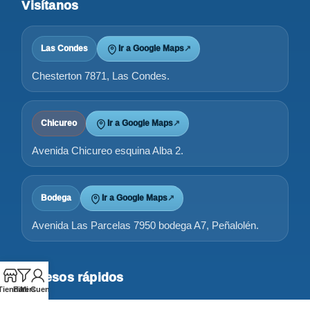
Visítanos
Las Condes
Ir a Google Maps
↗
Chesterton 7871, Las Condes.
Chicureo
Ir a Google Maps
↗
Avenida Chicureo esquina Alba 2.
Bodega
Ir a Google Maps
↗
Avenida Las Parcelas 7950 bodega A7, Peñalolén.
Accesos rápidos
Tienda
Filters
Mi Cuenta
Tienda