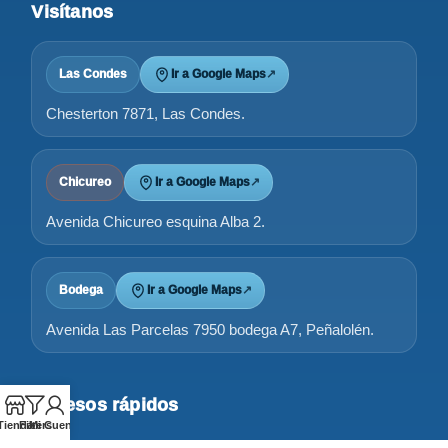
Visítanos
Las Condes
Ir a Google Maps
↗
Chesterton 7871, Las Condes.
Chicureo
Ir a Google Maps
↗
Avenida Chicureo esquina Alba 2.
Bodega
Ir a Google Maps
↗
Avenida Las Parcelas 7950 bodega A7, Peñalolén.
Accesos rápidos
Tienda
Filters
Mi Cuenta
Tienda