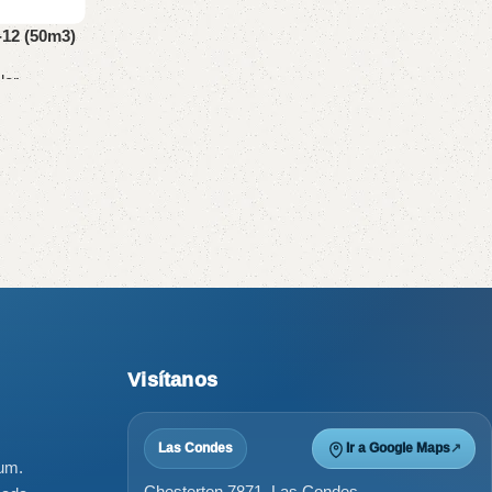
-12 (50m3)
lor
Visítanos
Las Condes
Ir a Google Maps
↗
ium.
Chesterton 7871, Las Condes.