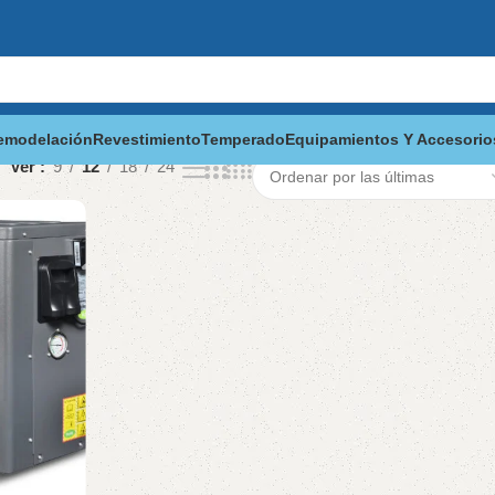
emodelación
Revestimiento
Temperado
Equipamientos Y Accesorio
Ver
9
12
18
24