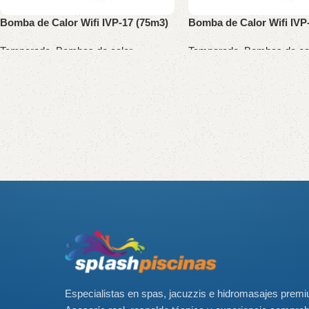
Bomba de Calor Wifi IVP-17 (75m3)
Bomba de Calor Wifi IVP
Temperado
,
Bombas de calor
Temperado
,
Bombas de ca
Read More
Especialistas en spas, jacuzzis e hidromasajes prem