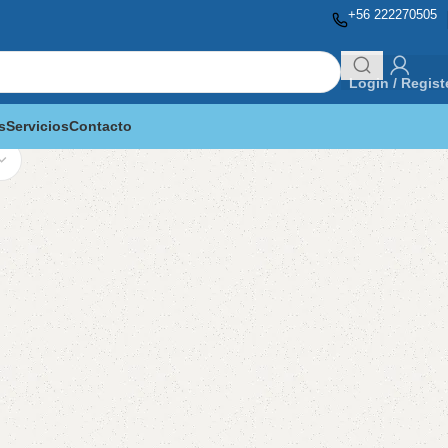
+56 222270505
Login / Regist
s
Servicios
Contacto