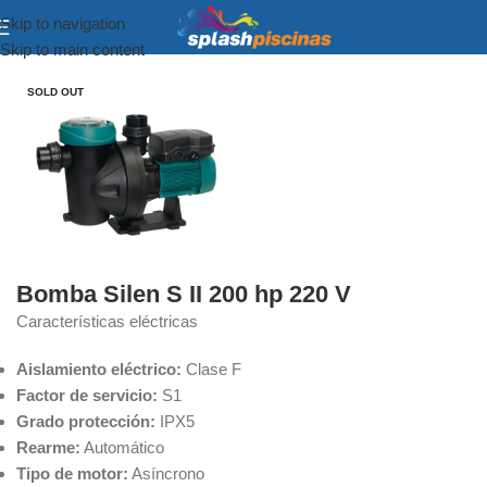
Skip to navigation
Inicio
Equipamiento y Accesorios
Skip to main content
SOLD OUT
Bomba Silen S II 200 hp 220 V
Características eléctricas
Aislamiento eléctrico:
Clase F
Factor de servicio:
S1
Grado protección:
IPX5
Rearme:
Automático
Tipo de motor:
Asíncrono