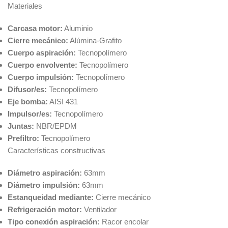
Materiales
Carcasa motor:
Aluminio
Cierre mecánico:
Alúmina-Grafito
Cuerpo aspiración:
Tecnopolímero
Cuerpo envolvente:
Tecnopolímero
Cuerpo impulsión:
Tecnopolímero
Difusor/es:
Tecnopolímero
Eje bomba:
AISI 431
Impulsor/es:
Tecnopolímero
Juntas:
NBR/EPDM
Prefiltro:
Tecnopolímero
Características constructivas
Diámetro aspiración:
63mm
Diámetro impulsión:
63mm
Estanqueidad mediante:
Cierre mecánico
Refrigeración motor:
Ventilador
Tipo conexión aspiración:
Racor encolar