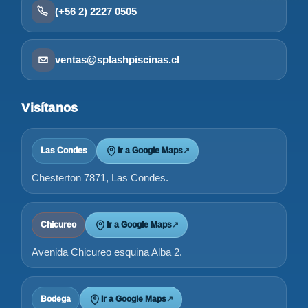
(+56 2) 2227 0505
ventas@splashpiscinas.cl
Visítanos
Las Condes
Ir a Google Maps
↗
Chesterton 7871, Las Condes.
Chicureo
Ir a Google Maps
↗
Avenida Chicureo esquina Alba 2.
Bodega
Ir a Google Maps
↗