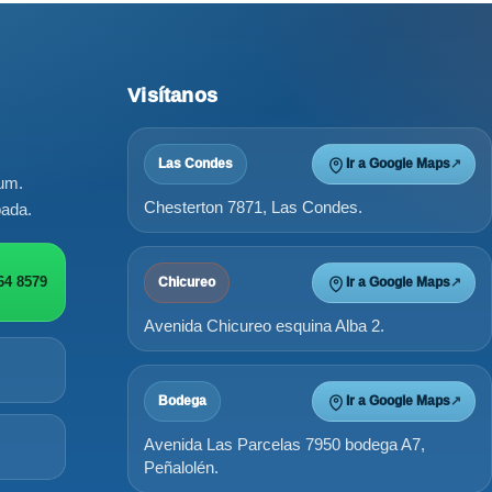
Visítanos
Las Condes
Ir a Google Maps
↗
ium.
Chesterton 7871, Las Condes.
bada.
64 8579
Chicureo
Ir a Google Maps
↗
Avenida Chicureo esquina Alba 2.
Bodega
Ir a Google Maps
↗
Avenida Las Parcelas 7950 bodega A7,
Peñalolén.