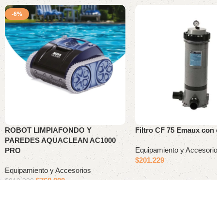
-6%
ROBOT LIMPIAFONDO Y
Filtro CF 75 Emaux con
PAREDES AQUACLEAN AC1000
Equipamiento y Accesori
PRO
$
201.229
Equipamiento y Accesorios
$
760.000
$
810.000