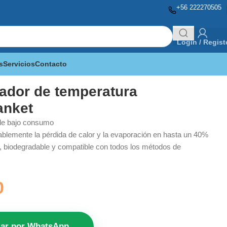
+56 222270505
Login / Regist
s
Servicios
Contacto
ador de temperatura
anket
 de bajo consumo
blemente la pérdida de calor y la evaporación en hasta un 40%
, biodegradable y compatible con todos los métodos de
0
zar por WhatsApp