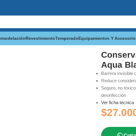
emodelación
Revestimiento
Temperado
Equipamientos Y Accesorio
ua Blanket
Conserv
Aqua Bl
Barrera invisible
Reduce considera
Seguro, no tóxico
desinfección
Ver ficha técnica
$
27.00
Coti