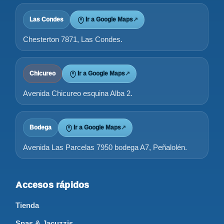
Las Condes
Ir a Google Maps
↗
Chesterton 7871, Las Condes.
Chicureo
Ir a Google Maps
↗
Avenida Chicureo esquina Alba 2.
Bodega
Ir a Google Maps
↗
Avenida Las Parcelas 7950 bodega A7, Peñalolén.
Accesos rápidos
Tienda
Spas & Jacuzzis