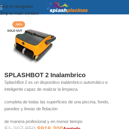
Skip to navigation
Inicio
Equipamiento y Accesorios
Skip to main content
-24%
SOLD OUT
SPLASHBOT 2 Inalambrico
SplashBot 2 es un dispositivo inalámbrico automático e
inteligente capaz de realizar la limpieza
completa de todas las superficies de una piscina, fondo,
paredes y lineas de flotación
de manera profesional y en menor tiempo
$
1.207.850
$
916.300
Agotado