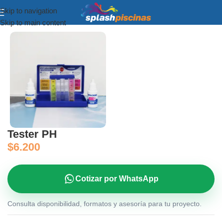
Skip to navigation
Inicio
Equipamiento y Accesorios
Skip to main content
Tester PH
$
6.200
Cotizar por WhatsApp
Consulta disponibilidad, formatos y asesoría para tu proyecto.