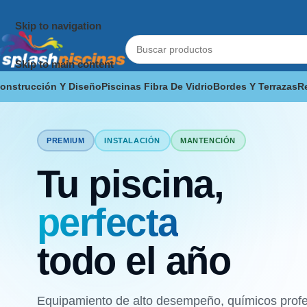
Skip to navigation
Skip to main content
onstrucción Y Diseño
Piscinas Fibra De Vidrio
Bordes Y Terrazas
R
PREMIUM
INSTALACIÓN
MANTENCIÓN
Tu piscina,
perfecta
todo el año
Equipamiento de alto desempeño, químicos profes