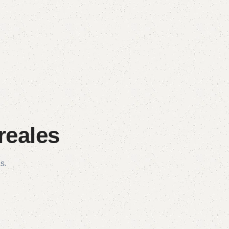
reales
s.