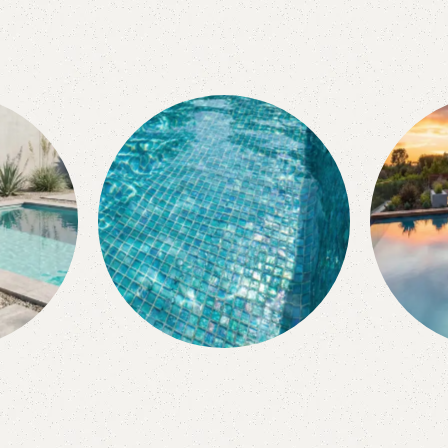
or
Mosaico
Eq