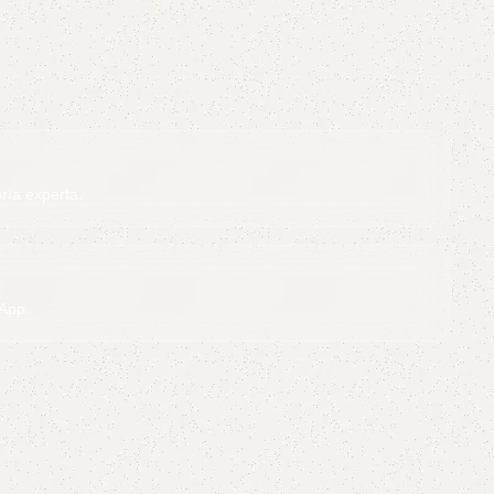
ría experta.
App.