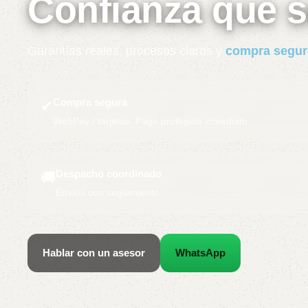
Confianza que s
Garantías reales, procesos claros y
compra segur
Compra segura
✔
WebPay / tarjetas. Pago protegido inmediato.
Despacho coordinado
🚚
Envíos con seguimiento.
Hablar con un asesor
WhatsApp