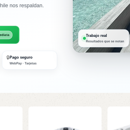
ile nos respaldan.
ediata
Trabajo real
Resultados que se notan
🔒
Pago seguro
WebPay · Tarjetas