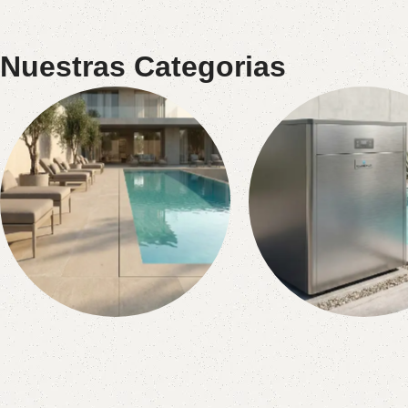
Nuestras Categorias
Porcelanato Bordes,
Bombas De Cal
Terrazas Y
Quinchos