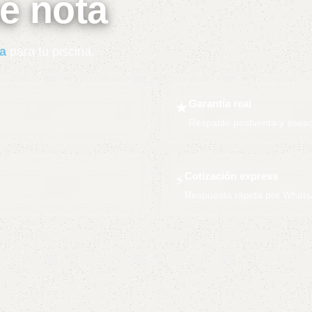
e nota
a
para tu piscina.
Garantía real
★
Respaldo postventa y aseso
Cotización express
⚡
Respuesta rápida por Whats