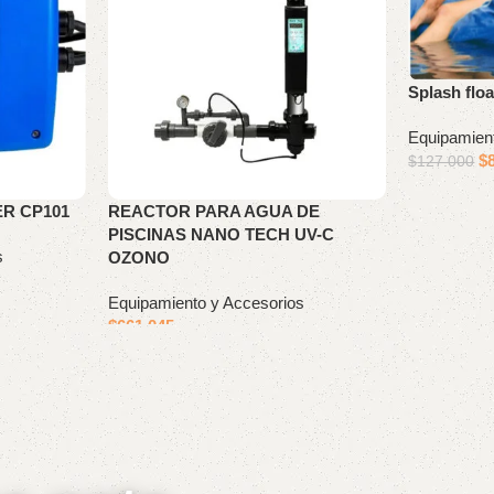
Splash floa
Equipamien
$
$
127.000
R CP101
REACTOR PARA AGUA DE
PISCINAS NANO TECH UV-C
s
OZONO
Equipamiento y Accesorios
$
661.045