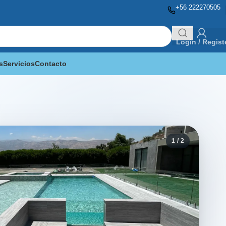
+56 222270505
Login / Regist
s
Servicios
Contacto
1
/
2