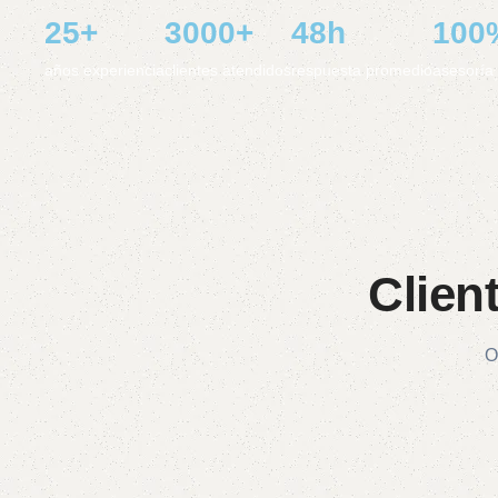
25+
3000+
48h
100
años experiencia
clientes atendidos
respuesta promedio
asesorí
Clien
O