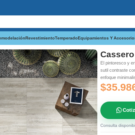
emodelación
Revestimiento
Temperado
Equipamientos Y Accesorio
x60x2 RECTO
Cassero
El pintoresco y e
sutil contraste co
enfoque minimali
$
35.98
Coti
Consulta disponibi