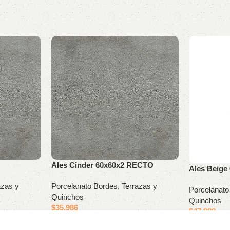
Ales Cinder 60x60x2 RECTO
Ales Beige
azas y
Porcelanato Bordes, Terrazas y
Porcelanato
Quinchos
Quinchos
$
35.986
$
47.980