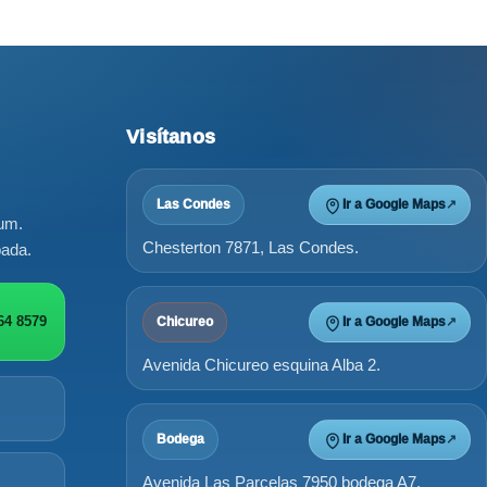
Visítanos
Las Condes
Ir a Google Maps
↗
ium.
Chesterton 7871, Las Condes.
bada.
64 8579
Chicureo
Ir a Google Maps
↗
Avenida Chicureo esquina Alba 2.
Bodega
Ir a Google Maps
↗
Avenida Las Parcelas 7950 bodega A7,