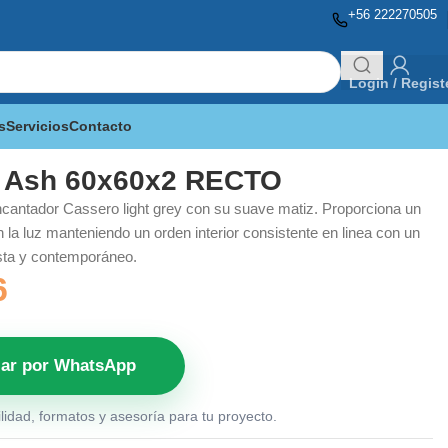
+56 222270505
Login / Regist
s
Servicios
Contacto
 Ash 60x60x2 RECTO
ncantador Cassero light grey con su suave matiz. Proporciona un
n la luz manteniendo un orden interior consistente en linea con un
sta y contemporáneo.
6
zar por WhatsApp
lidad, formatos y asesoría para tu proyecto.