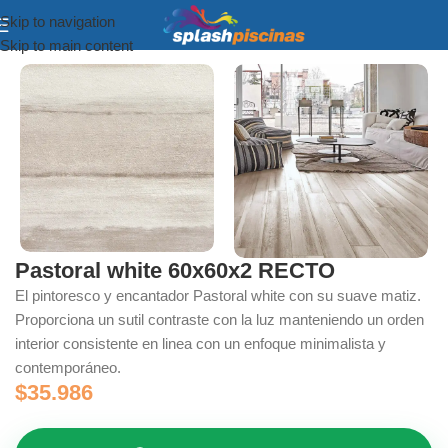
Skip to navigation
Inicio
Porcelanato Bordes, Terrazas y Quinchos
Skip to main content
Pastoral white 60x60x2 RECTO
El pintoresco y encantador Pastoral white con su suave matiz.
Proporciona un sutil contraste con la luz manteniendo un orden
interior consistente en linea con un enfoque minimalista y
contemporáneo.
$
35.986