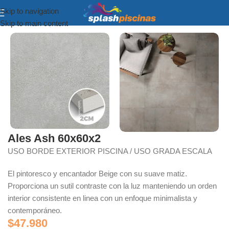
Skip to navigation
Inicio
Porcelanato Bordes, Terrazas y Quinchos
Skip to main content
Ales Ash 60x60x2
USO BORDE EXTERIOR PISCINA / USO GRADA ESCALA
El pintoresco y encantador Beige con su suave matiz.
Proporciona un sutil contraste con la luz manteniendo un orden
interior consistente en linea con un enfoque minimalista y
contemporáneo.
$
47.980