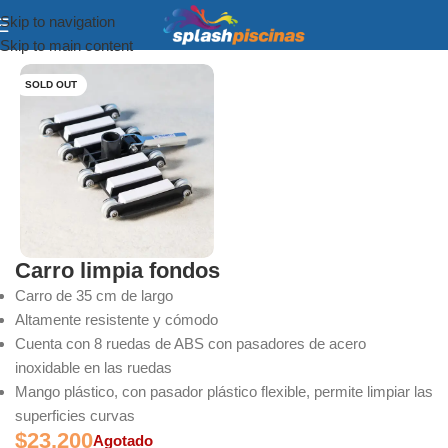
Skip to navigation
Inicio
Equipamiento y Accesorios
Skip to main content
SOLD OUT
Carro limpia fondos
Carro de 35 cm de largo
Altamente resistente y cómodo
Cuenta con 8 ruedas de ABS con pasadores de acero
inoxidable en las ruedas
Mango plástico, con pasador plástico flexible, permite limpiar las
superficies curvas
$
23.200
Agotado