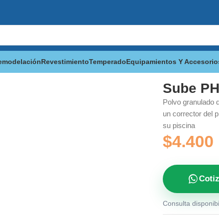
emodelación
Revestimiento
Temperado
Equipamientos Y Accesorio
Sube P
Polvo granulado d
un corrector del 
su piscina
$
4.400
Coti
Consulta disponibi