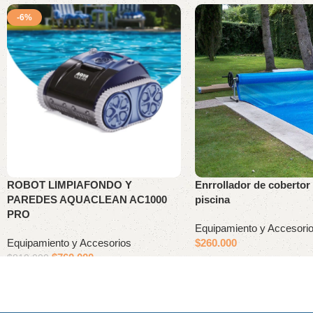
-6%
ROBOT LIMPIAFONDO Y
Enrrollador de cobertor
PAREDES AQUACLEAN AC1000
piscina
PRO
Equipamiento y Accesori
Equipamiento y Accesorios
$
260.000
$
760.000
$
810.000