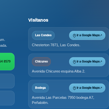
Visítanos
Las Condes
Ir a Google Maps
↗
ium.
Chesterton 7871, Las Condes.
bada.
64 8579
Chicureo
Ir a Google Maps
↗
Avenida Chicureo esquina Alba 2.
Bodega
Ir a Google Maps
↗
Avenida Las Parcelas 7950 bodega A7,
Peñalolén.