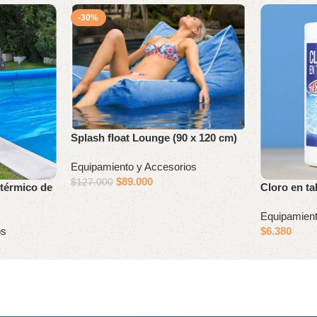
-30%
Splash float Lounge (90 x 120 cm)
Equipamiento y Accesorios
$
89.000
$
127.000
 térmico de
Cloro en ta
Equipamient
os
$
6.380